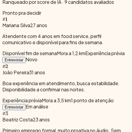
Ranqueado por score de IA · 9 candidatos avaliados
Pronto pra decidir
#
1
Mariana Silva
27
anos
Atendente com 4 anos em food service, perfil
comunicativo e disponível para fins de semana.
Disponível fim de semana
Mora a 1,2 km
Experiência prévia
Novo
Entrevistar
#
2
João Pereira
31
anos
Boa experiência em atendimento, busca estabilidade.
Disponibilidade a confirmar nas noites.
Experiência prévia
Mora a 3,5 km
1
ponto
de atenção
Em análise
Entrevistar
#
3
Beatriz Costa
23
anos
Primeiro emprego formal, muito proativa no áudio. Sem